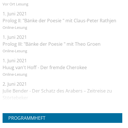
Vor Ort Lesung
1. Juni 2021
Prolog II: "Bänke der Poesie " mit Claus-Peter Rathjen
Online-Lesung
1. Juni 2021
Prolog III: "Bänke der Poesie " mit Theo Groen
Online-Lesung
1. Juni 2021
Huug van't Hoff - Der fremde Cherokee
Online-Lesung
2. Juni 2021
Julie Bender - Der Schatz des Arabers – Zeitreise zu
Störtebeker
Online-Lesung
2. Juni 2021
PROGRAMMHEFT
Janika Hoffmann - Der Quell der Finsternis