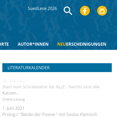
SuedLese 2026
ORTE
AUTOR*INNEN
NEU
ERSCHEINIGUNGEN
LITERATURKALENDER
25. Mai 2021
Start vom Schreiblabor für ALLE - Nachts sind alle
Katzen…
Online-Lesung
1. Juni 2021
Prolog I: "Bänke der Poesie " mit Saskia Klemisch