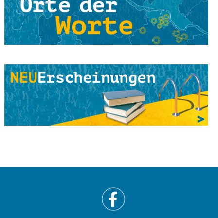
Land
Online-Lesung
4. Juni 2021
Viola Livera & Bernhard Schwark - Lichtperlen &
Sternenstaub
Vor Ort Lesung
4. Juni 2021
Songtext-Schmiede: Offenes Treffen für
Musiker*innen und Schreibende
Online-Lesung
4. Juni 2021
Elif Saydam & Vera Palme ... schlafen sich durch
Vor Ort Lesung
5. Juni 2021
Zeichenkurs mit Lesung: Die Brüder Löwenherz
Online-Lesung
5. Juni 2021