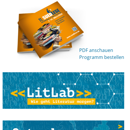
Vor Ort Lesung
3. Juni 2021
Sascha Gutzeit - Detektivspinne Luise (ab 6 Jahren)
Online-Lesung
3. Juni 2021
Hamburger Autorenvereinigung - Bleiben Sie
negativ! Auftakt
PDF anschauen
Online-Lesung
Programm bestellen
4. Juni 2021
Workshop: Antje von Stemm - Mini-POP-IT-YOURSELF
Online-Lesung
4. Juni 2021
Fensterlesung : Petra Albersmann – Ein
Erzählprogramm für große und kleine Leute
Vor Ort Lesung
4. Juni 2021
Sarah Just // sasa - terra inkognita // unbekanntes