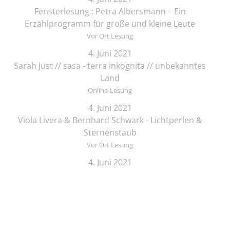
Fensterlesung : Petra Albersmann – Ein
Erzählprogramm für große und kleine Leute
Vor Ort Lesung
4. Juni 2021
Sarah Just // sasa - terra inkognita // unbekanntes
Land
Online-Lesung
4. Juni 2021
Viola Livera & Bernhard Schwark - Lichtperlen &
Sternenstaub
Vor Ort Lesung
4. Juni 2021
Songtext-Schmiede: Offenes Treffen für
Musiker*innen und Schreibende
Online-Lesung
4. Juni 2021
Elif Saydam & Vera Palme ... schlafen sich durch