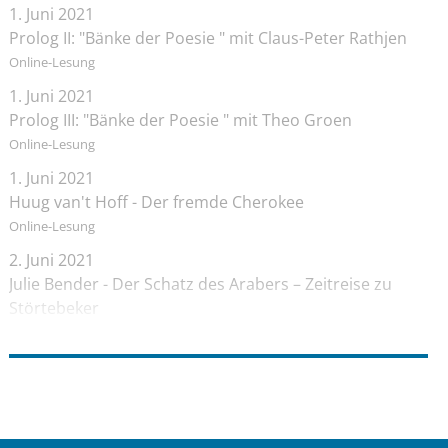
1. Juni 2021
Prolog II: "Bänke der Poesie " mit Claus-Peter Rathjen
Online-Lesung
1. Juni 2021
Prolog III: "Bänke der Poesie " mit Theo Groen
Online-Lesung
1. Juni 2021
Huug van't Hoff - Der fremde Cherokee
Online-Lesung
2. Juni 2021
Julie Bender - Der Schatz des Arabers – Zeitreise zu
Störtebeker
Online-Lesung
2. Juni 2021
Janika Hoffmann - Der Quell der Finsternis
Vor Ort Lesung