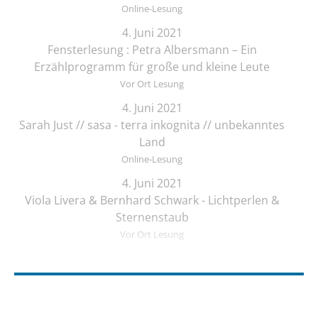
Online-Lesung
4. Juni 2021
Fensterlesung : Petra Albersmann – Ein
Erzählprogramm für große und kleine Leute
Vor Ort Lesung
4. Juni 2021
Sarah Just // sasa - terra inkognita // unbekanntes
Land
Online-Lesung
4. Juni 2021
Viola Livera & Bernhard Schwark - Lichtperlen &
Sternenstaub
Vor Ort Lesung
4. Juni 2021
Songtext-Schmiede: Offenes Treffen für
Musiker*innen und Schreibende
Online-Lesung