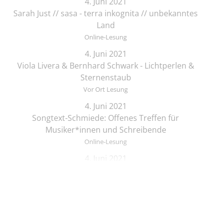
4. Juni 2021
Sarah Just // sasa - terra inkognita // unbekanntes
Land
Online-Lesung
4. Juni 2021
Viola Livera & Bernhard Schwark - Lichtperlen &
Sternenstaub
Vor Ort Lesung
4. Juni 2021
Songtext-Schmiede: Offenes Treffen für
Musiker*innen und Schreibende
Online-Lesung
4. Juni 2021
Elif Saydam & Vera Palme ... schlafen sich durch
Vor Ort Lesung
5. Juni 2021
Zeichenkurs mit Lesung: Die Brüder Löwenherz