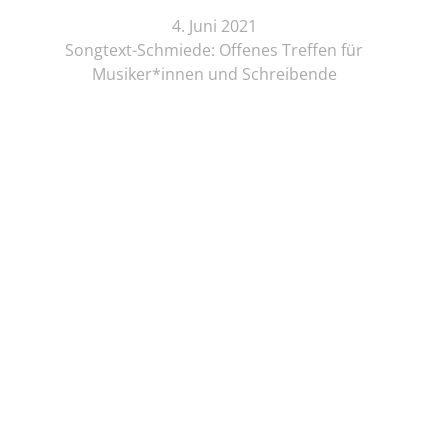
4. Juni 2021
Songtext-Schmiede: Offenes Treffen für
Musiker*innen und Schreibende
Online-Lesung
4. Juni 2021
Elif Saydam & Vera Palme ... schlafen sich durch
Vor Ort Lesung
5. Juni 2021
Zeichenkurs mit Lesung: Die Brüder Löwenherz
Online-Lesung
5. Juni 2021
Regine Seemann - Alsterschwan
Online-Lesung
5. Juni 2021
© KULTURSPINNEREI UG (haftungsbeschränkt)
Viola Livera und Bernhard Schwark– Lichtperlen &
Datenschutz
Sternenstaub
Impressum