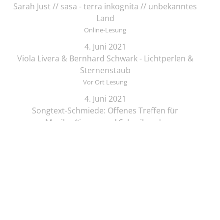
Sarah Just // sasa - terra inkognita // unbekanntes
Land
Online-Lesung
4. Juni 2021
Viola Livera & Bernhard Schwark - Lichtperlen &
Sternenstaub
Vor Ort Lesung
4. Juni 2021
Songtext-Schmiede: Offenes Treffen für
Musiker*innen und Schreibende
Online-Lesung
4. Juni 2021
Elif Saydam & Vera Palme ... schlafen sich durch
Vor Ort Lesung
5. Juni 2021
Zeichenkurs mit Lesung: Die Brüder Löwenherz
Online-Lesung