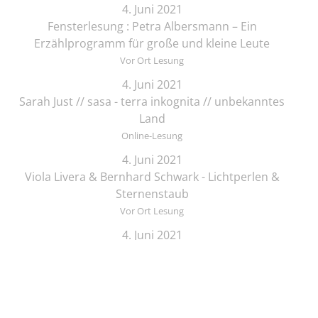
4. Juni 2021
Fensterlesung : Petra Albersmann – Ein
Erzählprogramm für große und kleine Leute
Vor Ort Lesung
4. Juni 2021
Sarah Just // sasa - terra inkognita // unbekanntes
Land
Online-Lesung
4. Juni 2021
Viola Livera & Bernhard Schwark - Lichtperlen &
Sternenstaub
Vor Ort Lesung
4. Juni 2021
Songtext-Schmiede: Offenes Treffen für
Musiker*innen und Schreibende
Online-Lesung
4. Juni 2021