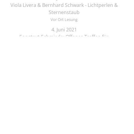
Viola Livera & Bernhard Schwark - Lichtperlen &
Sternenstaub
Vor Ort Lesung
4. Juni 2021
Songtext-Schmiede: Offenes Treffen für
Musiker*innen und Schreibende
Online-Lesung
4. Juni 2021
Elif Saydam & Vera Palme ... schlafen sich durch
Vor Ort Lesung
5. Juni 2021
Zeichenkurs mit Lesung: Die Brüder Löwenherz
Online-Lesung
5. Juni 2021
Regine Seemann - Alsterschwan
Online-Lesung