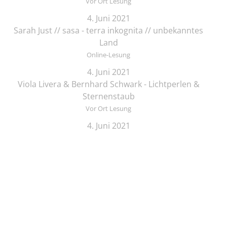
Vor Ort Lesung
4. Juni 2021
Sarah Just // sasa - terra inkognita // unbekanntes
Land
Online-Lesung
4. Juni 2021
Viola Livera & Bernhard Schwark - Lichtperlen &
Sternenstaub
Vor Ort Lesung
4. Juni 2021
Songtext-Schmiede: Offenes Treffen für
Musiker*innen und Schreibende
Online-Lesung
4. Juni 2021
Elif Saydam & Vera Palme ... schlafen sich durch
Vor Ort Lesung
5. Juni 2021