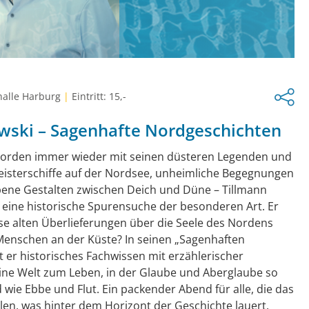
halle Harburg
|
Eintritt: 15,-
wski – Sagenhafte Nordgeschichten
Norden immer wieder mit seinen düsteren Legenden und
isterschiffe auf der Nordsee, unheimliche Begegnungen
ne Gestalten zwischen Deich und Düne – Tillmann
f eine historische Spurensuche der besonderen Art. Er
ese alten Überlieferungen über die Seele des Nordens
Menschen an der Küste? In seinen „Sagenhaften
 er historisches Fachwissen mit erzählerischer
ine Welt zum Leben, in der Glaube und Aberglaube so
wie Ebbe und Flut. Ein packender Abend für alle, die das
len, was hinter dem Horizont der Geschichte lauert.