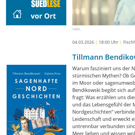
nein
04.03.2026
|
18:00 Uhr
|
Fisch
Tillmann Bendiko
Warum fasziniert uns der 
stürmischen Mythen? Ob Ge
im Moor oder sagenumwobe
Bendikowski begibt sich au
fragt: Was erzählen uns di
und das Lebensgefühl der 
Nordgeschichten“ verbindet
Leidenschaft und erweckt e
untrennbar verbunden sind 
Meer lieben und wissen wol