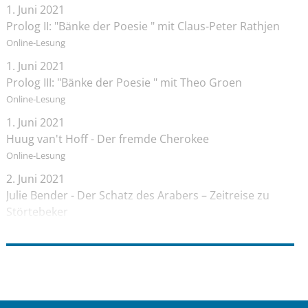
1. Juni 2021
Prolog II: "Bänke der Poesie " mit Claus-Peter Rathjen
Online-Lesung
1. Juni 2021
Prolog III: "Bänke der Poesie " mit Theo Groen
Online-Lesung
1. Juni 2021
Huug van't Hoff - Der fremde Cherokee
Online-Lesung
2. Juni 2021
Julie Bender - Der Schatz des Arabers – Zeitreise zu
Störtebeker
Online-Lesung
2. Juni 2021
Janika Hoffmann - Der Quell der Finsternis
Vor Ort Lesung