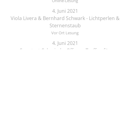
Online-Lesung
4. Juni 2021
Viola Livera & Bernhard Schwark - Lichtperlen &
Sternenstaub
Vor Ort Lesung
4. Juni 2021
Songtext-Schmiede: Offenes Treffen für
Musiker*innen und Schreibende
Online-Lesung
4. Juni 2021
Elif Saydam & Vera Palme ... schlafen sich durch
Vor Ort Lesung
5. Juni 2021
Zeichenkurs mit Lesung: Die Brüder Löwenherz
Online-Lesung
5. Juni 2021
Regine Seemann - Alsterschwan