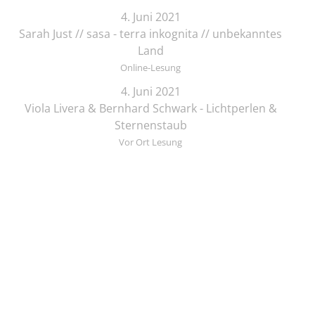
4. Juni 2021
Sarah Just // sasa - terra inkognita // unbekanntes
Land
Online-Lesung
4. Juni 2021
Viola Livera & Bernhard Schwark - Lichtperlen &
Sternenstaub
Vor Ort Lesung
4. Juni 2021
Songtext-Schmiede: Offenes Treffen für
Musiker*innen und Schreibende
Online-Lesung
4. Juni 2021
Elif Saydam & Vera Palme ... schlafen sich durch
Vor Ort Lesung
5. Juni 2021