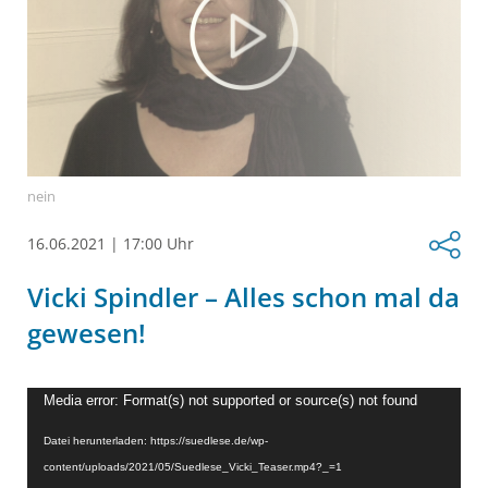
nein
16.06.2021
|
17:00 Uhr
Vicki Spindler – Alles schon mal da
gewesen!
Video-
Media error: Format(s) not supported or source(s) not found
Player
Datei herunterladen: https://suedlese.de/wp-
content/uploads/2021/05/Suedlese_Vicki_Teaser.mp4?_=1