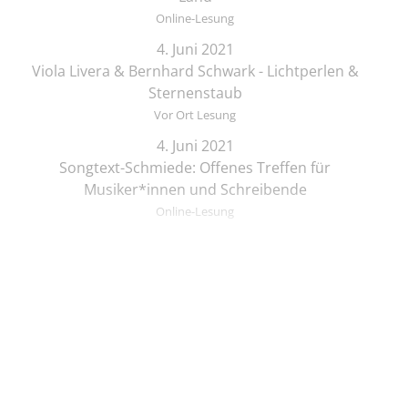
Online-Lesung
4. Juni 2021
Viola Livera & Bernhard Schwark - Lichtperlen &
Sternenstaub
Vor Ort Lesung
4. Juni 2021
Songtext-Schmiede: Offenes Treffen für
Musiker*innen und Schreibende
Online-Lesung
4. Juni 2021
Elif Saydam & Vera Palme ... schlafen sich durch
Vor Ort Lesung
5. Juni 2021
Zeichenkurs mit Lesung: Die Brüder Löwenherz
Online-Lesung
© KULTURSPINNEREI UG (haftungsbeschränkt)
5. Juni 2021
Datenschutz