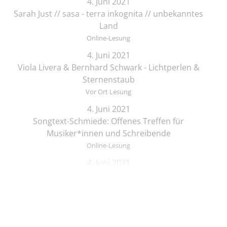
4. Juni 2021
Sarah Just // sasa - terra inkognita // unbekanntes
Land
Online-Lesung
4. Juni 2021
Viola Livera & Bernhard Schwark - Lichtperlen &
Sternenstaub
Vor Ort Lesung
4. Juni 2021
Songtext-Schmiede: Offenes Treffen für
Musiker*innen und Schreibende
Online-Lesung
4. Juni 2021
Elif Saydam & Vera Palme ... schlafen sich durch
Vor Ort Lesung
5. Juni 2021
Zeichenkurs mit Lesung: Die Brüder Löwenherz