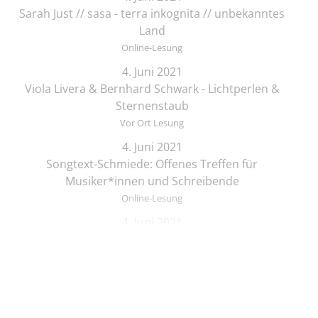
Sarah Just // sasa - terra inkognita // unbekanntes
Land
Online-Lesung
4. Juni 2021
Viola Livera & Bernhard Schwark - Lichtperlen &
Sternenstaub
Vor Ort Lesung
4. Juni 2021
Songtext-Schmiede: Offenes Treffen für
Musiker*innen und Schreibende
Online-Lesung
4. Juni 2021
Elif Saydam & Vera Palme ... schlafen sich durch
Vor Ort Lesung
5. Juni 2021
Zeichenkurs mit Lesung: Die Brüder Löwenherz
Online-Lesung