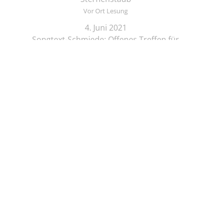
Vor Ort Lesung
4. Juni 2021
Songtext-Schmiede: Offenes Treffen für
Musiker*innen und Schreibende
Online-Lesung
4. Juni 2021
Elif Saydam & Vera Palme ... schlafen sich durch
Vor Ort Lesung
5. Juni 2021
Zeichenkurs mit Lesung: Die Brüder Löwenherz
Online-Lesung
5. Juni 2021
Regine Seemann - Alsterschwan
Online-Lesung
5. Juni 2021
Viola Livera und Bernhard Schwark– Lichtperlen &