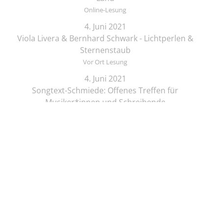
Online-Lesung
4. Juni 2021
Viola Livera & Bernhard Schwark - Lichtperlen &
Sternenstaub
Vor Ort Lesung
4. Juni 2021
Songtext-Schmiede: Offenes Treffen für
Musiker*innen und Schreibende
Online-Lesung
4. Juni 2021
Elif Saydam & Vera Palme ... schlafen sich durch
Vor Ort Lesung
5. Juni 2021
Zeichenkurs mit Lesung: Die Brüder Löwenherz
Online-Lesung
5. Juni 2021