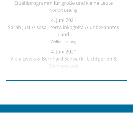
Erzählprogramm für große und kleine Leute
Vor Ort Lesung
4. Juni 2021
Sarah Just // sasa - terra inkognita // unbekanntes
Land
Online-Lesung
4. Juni 2021
Viola Livera & Bernhard Schwark - Lichtperlen &
Sternenstaub
Vor Ort Lesung
4. Juni 2021
Songtext-Schmiede: Offenes Treffen für
Musiker*innen und Schreibende
Online-Lesung
4. Juni 2021
© KULTURSPINNEREI UG (haftungsbeschränkt)
Elif Saydam & Vera Palme ... schlafen sich durch
Datenschutz
Vor Ort Lesung