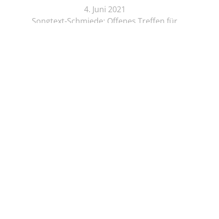
4. Juni 2021
Songtext-Schmiede: Offenes Treffen für
Musiker*innen und Schreibende
Online-Lesung
4. Juni 2021
Elif Saydam & Vera Palme ... schlafen sich durch
Vor Ort Lesung
5. Juni 2021
Zeichenkurs mit Lesung: Die Brüder Löwenherz
Online-Lesung
5. Juni 2021
Regine Seemann - Alsterschwan
Online-Lesung
5. Juni 2021
Viola Livera und Bernhard Schwark– Lichtperlen &
Sternenstaub
Online-Lesung