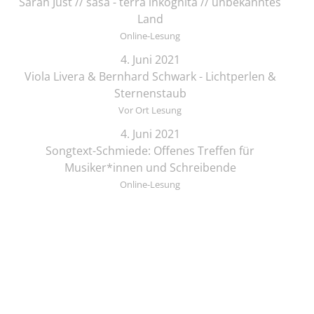
Sarah Just // sasa - terra inkognita // unbekanntes
Land
Online-Lesung
4. Juni 2021
Viola Livera & Bernhard Schwark - Lichtperlen &
Sternenstaub
Vor Ort Lesung
4. Juni 2021
Songtext-Schmiede: Offenes Treffen für
Musiker*innen und Schreibende
Online-Lesung
4. Juni 2021
Elif Saydam & Vera Palme ... schlafen sich durch
Vor Ort Lesung
5. Juni 2021
Zeichenkurs mit Lesung: Die Brüder Löwenherz
Online-Lesung