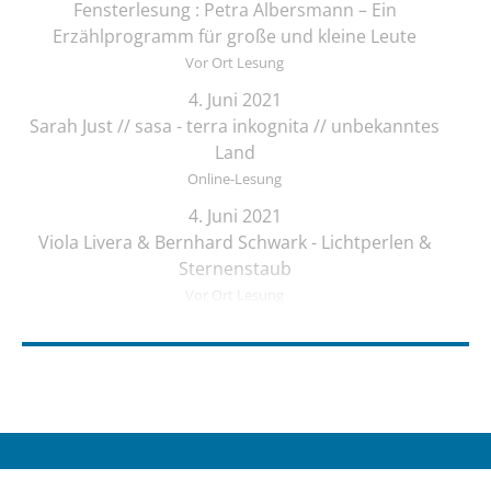
Fensterlesung : Petra Albersmann – Ein
Erzählprogramm für große und kleine Leute
Vor Ort Lesung
4. Juni 2021
Sarah Just // sasa - terra inkognita // unbekanntes
Land
Online-Lesung
4. Juni 2021
Viola Livera & Bernhard Schwark - Lichtperlen &
Sternenstaub
Vor Ort Lesung
4. Juni 2021
Songtext-Schmiede: Offenes Treffen für
Musiker*innen und Schreibende
Online-Lesung
4. Juni 2021
Elif Saydam & Vera Palme ... schlafen sich durch
© KULTURSPINNEREI UG (haftungsbeschränkt)