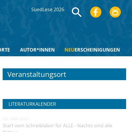
SuedLese 2026
ORTE
AUTOR*INNEN
NEU
ERSCHEINIGUNGEN
Veranstaltungsort
LITERATURKALENDER
25. Mai 2021
Start vom Schreiblabor für ALLE - Nachts sind alle