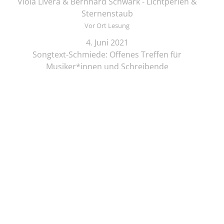
Viola Livera & Bernhard Schwark - Lichtperlen &
Sternenstaub
Vor Ort Lesung
4. Juni 2021
Songtext-Schmiede: Offenes Treffen für
Musiker*innen und Schreibende
Online-Lesung
4. Juni 2021
Elif Saydam & Vera Palme ... schlafen sich durch
Vor Ort Lesung
5. Juni 2021
Zeichenkurs mit Lesung: Die Brüder Löwenherz
Online-Lesung
5. Juni 2021
Regine Seemann - Alsterschwan
Online-Lesung
5. Juni 2021