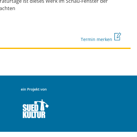
aturtage ist dieses Werk im Schau-Fenster der
rachten
Termin merken