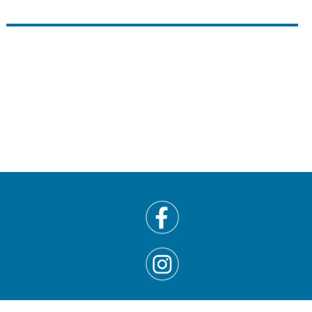
Online-Lesung
2. Juni 2021
Janika Hoffmann - Der Quell der Finsternis
Vor Ort Lesung
3. Juni 2021
Sascha Gutzeit - Detektivspinne Luise (ab 6 Jahren)
Online-Lesung
3. Juni 2021
Hamburger Autorenvereinigung - Bleiben Sie
negativ! Auftakt
Online-Lesung
4. Juni 2021
Workshop: Antje von Stemm - Mini-POP-IT-YOURSELF
Online-Lesung
4. Juni 2021
Fensterlesung : Petra Albersmann – Ein
Erzählprogramm für große und kleine Leute