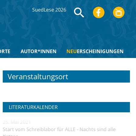
SuedLese 2026
ORTE
AUTOR*INNEN
NEU
ERSCHEINIGUNGEN
Veranstaltungsort
LITERATURKALENDER
25. Mai 2021
Start vom Schreiblabor für ALLE - Nachts sind alle