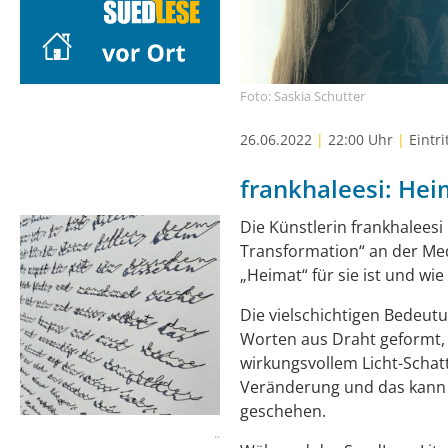
Foto: Saskia Schutter
26.06.2022
|
22:00 Uhr
|
Eintrit
frankhaleesi: Hei
Die Künstlerin frankhaleesi 
Transformation“ an der Me
„Heimat“ für sie ist und wie 
Die vielschichtigen Bedeu
Worten aus Draht geformt, d
wirkungsvollem Licht-Schatt
Veränderung und das kann 
geschehen.
..