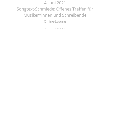
4. Juni 2021
Songtext-Schmiede: Offenes Treffen für
Musiker*innen und Schreibende
Online-Lesung
4. Juni 2021
Elif Saydam & Vera Palme ... schlafen sich durch
Vor Ort Lesung
5. Juni 2021
Zeichenkurs mit Lesung: Die Brüder Löwenherz
Online-Lesung
5. Juni 2021
Regine Seemann - Alsterschwan
Online-Lesung
5. Juni 2021
Viola Livera und Bernhard Schwark– Lichtperlen &
© KULTURSPINNEREI UG (haftungsbeschränkt)
Sternenstaub
Datenschutz
Impressum
Online-Lesung