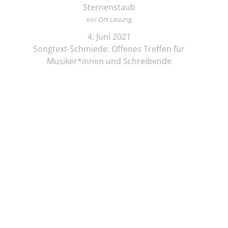
Sternenstaub
Vor Ort Lesung
4. Juni 2021
Songtext-Schmiede: Offenes Treffen für
Musiker*innen und Schreibende
Online-Lesung
4. Juni 2021
Elif Saydam & Vera Palme ... schlafen sich durch
Vor Ort Lesung
5. Juni 2021
Zeichenkurs mit Lesung: Die Brüder Löwenherz
Online-Lesung
5. Juni 2021
Regine Seemann - Alsterschwan
Online-Lesung
5. Juni 2021