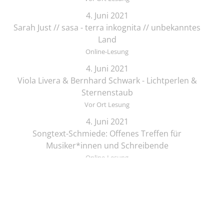
4. Juni 2021
Sarah Just // sasa - terra inkognita // unbekanntes
Land
Online-Lesung
4. Juni 2021
Viola Livera & Bernhard Schwark - Lichtperlen &
Sternenstaub
Vor Ort Lesung
4. Juni 2021
Songtext-Schmiede: Offenes Treffen für
Musiker*innen und Schreibende
Online-Lesung
4. Juni 2021
Elif Saydam & Vera Palme ... schlafen sich durch
Vor Ort Lesung
5. Juni 2021