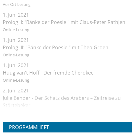
Vor Ort Lesung
1. Juni 2021
Prolog II: "Bänke der Poesie " mit Claus-Peter Rathjen
Online-Lesung
1. Juni 2021
Prolog III: "Bänke der Poesie " mit Theo Groen
Online-Lesung
1. Juni 2021
Huug van't Hoff - Der fremde Cherokee
Online-Lesung
2. Juni 2021
Julie Bender - Der Schatz des Arabers – Zeitreise zu
Störtebeker
Online-Lesung
2. Juni 2021
PROGRAMMHEFT
Janika Hoffmann - Der Quell der Finsternis