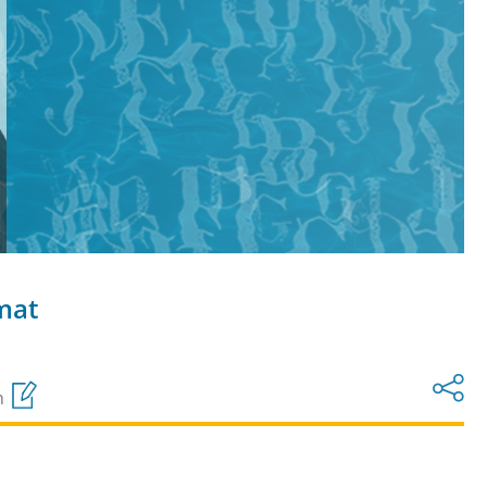
mat
n