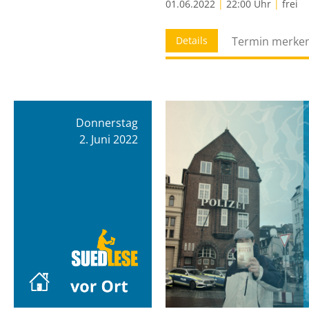
01.06.2022
|
22:00 Uhr
|
frei
Details
Termin merke
Donnerstag
2. Juni 2022