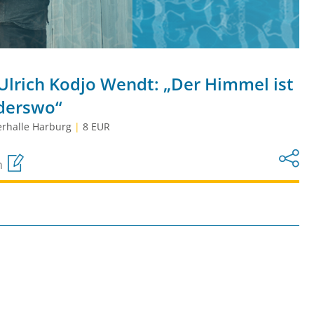
 Ulrich Kodjo Wendt: „Der Himmel ist
nderswo“
rhalle Harburg
|
8 EUR
n