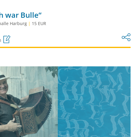
h war Bulle“
halle Harburg
|
15 EUR
n