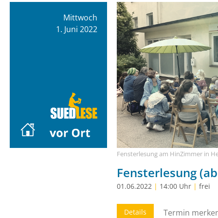
Mittwoch
1. Juni 2022
Fensterlesung am HinZimmer in He
Fensterlesung (ab
01.06.2022
|
14:00 Uhr
|
frei
Details
Termin merke