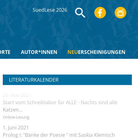
SuedLese 2026
ORTE
AUTOR*INNEN
NEU
ERSCHEINIGUNGEN
LITERATURKALENDER
25. Mai 2021
Start vom Schreiblabor für ALLE - Nachts sind alle
Katzen…
Online-Lesung
1. Juni 2021
Prolog I: "Bänke der Poesie " mit Saskia Klemisch