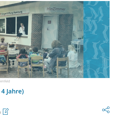
imfeld
 4 Jahre)
n