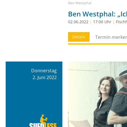
Ben Westphal
Ben Westphal: „Ic
02.06.2022
|
17:00 Uhr
|
Fisch
Details
Termin merke
Donnerstag
2. Juni 2022