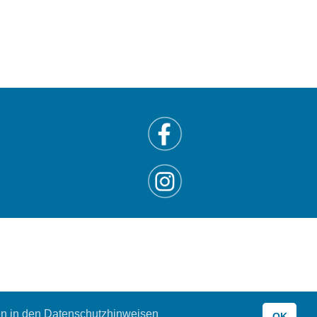
Online-Lesung
9. Juni 2021
Fensterlesung für große und kleine Leute
Vor Ort Lesung
9. Juni 2021
Jens Böttcher - Der Tag, an dem Gott nicht mehr
Gott heißen wollte
Online-Lesung
9. Juni 2021
Rainer F. Brunath - Spaghetti Brunatti (das Glück
spricht Italienisch)
Online-Lesung
10. Juni 2021
Hamburger Autorenvereinigung – Bleiben Sie
negativ! – Kurztexte
Online-Lesung
en in den Datenschutzhinweisen
OK