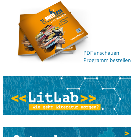
Vor Ort Lesung
3. Juni 2021
Sascha Gutzeit - Detektivspinne Luise (ab 6 Jahren)
Online-Lesung
3. Juni 2021
Hamburger Autorenvereinigung - Bleiben Sie
negativ! Auftakt
PDF anschauen
Online-Lesung
Programm bestellen
4. Juni 2021
Workshop: Antje von Stemm - Mini-POP-IT-YOURSELF
Online-Lesung
4. Juni 2021
Fensterlesung : Petra Albersmann – Ein
Erzählprogramm für große und kleine Leute
Vor Ort Lesung
4. Juni 2021
Sarah Just // sasa - terra inkognita // unbekanntes