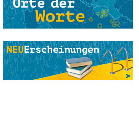
Land
Online-Lesung
4. Juni 2021
Viola Livera & Bernhard Schwark - Lichtperlen &
Sternenstaub
Vor Ort Lesung
4. Juni 2021
Songtext-Schmiede: Offenes Treffen für
Musiker*innen und Schreibende
Online-Lesung
4. Juni 2021
Elif Saydam & Vera Palme ... schlafen sich durch
Vor Ort Lesung
5. Juni 2021
Zeichenkurs mit Lesung: Die Brüder Löwenherz
Online-Lesung
5. Juni 2021