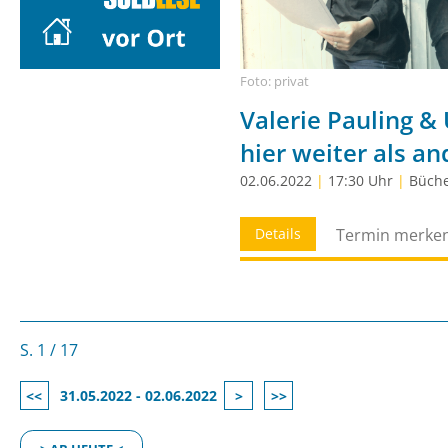
Foto: privat
Valerie Pauling &
hier weiter als a
02.06.2022
|
17:30 Uhr
|
Büche
Details
Termin merke
S. 1 / 17
<<
31.05.2022 - 02.06.2022
>
>>