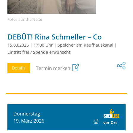
Foto: Jacinthe Nolte
DEBÜT! Rina Schmeller – Co
15.03.2026
|
17:00 Uhr
|
Speicher am Kaufhauskanal
|
Eintritt frei / Spende erwünscht
Details
Termin merken
Donnerstag
19. März 2026