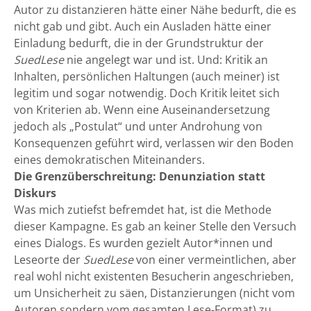
Autor zu distanzieren hätte einer Nähe bedurft, die es
nicht gab und gibt. Auch ein Ausladen hätte einer
Einladung bedurft, die in der Grundstruktur der
SuedLese
nie angelegt war und ist. Und: Kritik an
Inhalten, persönlichen Haltungen (auch meiner) ist
legitim und sogar notwendig. Doch Kritik leitet sich
von Kriterien ab. Wenn eine Auseinandersetzung
jedoch als „Postulat“ und unter Androhung von
Konsequenzen geführt wird, verlassen wir den Boden
eines demokratischen Miteinanders.
Die Grenzüberschreitung: Denunziation statt
Diskurs
Was mich zutiefst befremdet hat, ist die Methode
dieser Kampagne. Es gab an keiner Stelle den Versuch
eines Dialogs. Es wurden gezielt Autor*innen und
Leseorte der
SuedLese
von einer vermeintlichen, aber
real wohl nicht existenten Besucherin angeschrieben,
um Unsicherheit zu säen, Distanzierungen (nicht vom
Autoren sondern vom gesamten Lese-Format) zu