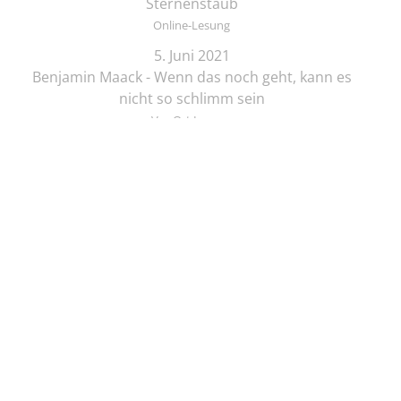
Sternenstaub
Online-Lesung
5. Juni 2021
Benjamin Maack - Wenn das noch geht, kann es
nicht so schlimm sein
Vor Ort Lesung
6. Juni 2021
Anja Eßelborn - Handlettering für Fortgeschrittene
Online-Lesung
6. Juni 2021
Till Penzek - Floras Dschungel (interaktive
Kinderlesung, 3-6 J.)
Vor Ort Lesung
6. Juni 2021
Till Penzek – Als die großen klein waren (ab 6 J.)
Vor Ort Lesung
6. Juni 2021