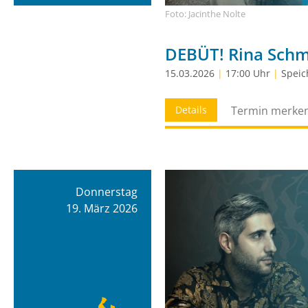
Foto: Jacinthe Nolte
DEBÜT! Rina Schme
15.03.2026
|
17:00 Uhr
|
Speic
Details
Termin merke
Donnerstag
19. März 2026