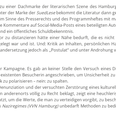
en zu einer Dachmarke der literarischen Szene des Hambu
nter der Marke der
SuedLese
bekommt die Literatur dann g
 im Sinne des Presserechts und des Programmheftes mit mas
re Kommentare auf Social-Media-Posts eines beteiligten Auto
und ein öffentliches Schuldbekenntnis.
r zu distanzieren hätte einer Nähe bedurft, die es nicht
elegt war und ist. Und: Kritik an Inhalten, persönlichen H
seinandersetzung jedoch als „Postulat“ und unter Androhung
er Kampagne. Es gab an keiner Stelle den Versuch eines D
ht existenten Besucherin angeschrieben, um Unsicherheit z
u polarisieren – nein: zu spalten.
er Denunziation und der versuchten Zerstörung eines kultur
anderenorts völlig zu Recht beklagt, zeigt eine heuchleris
t, um die Werte, die man zu verteidigen vorgibt, zu besch
es Naziregimes (VVN Hamburg)
unbedarft Methoden zu bedien