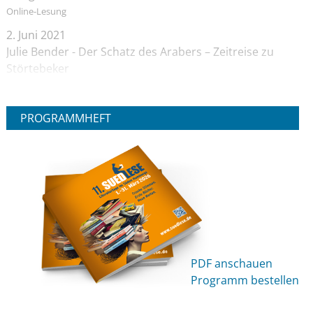
Online-Lesung
2. Juni 2021
Julie Bender - Der Schatz des Arabers – Zeitreise zu
Störtebeker
Online-Lesung
2. Juni 2021
PROGRAMMHEFT
Janika Hoffmann - Der Quell der Finsternis
Vor Ort Lesung
3. Juni 2021
Sascha Gutzeit - Detektivspinne Luise (ab 6 Jahren)
Online-Lesung
3. Juni 2021
Hamburger Autorenvereinigung - Bleiben Sie
negativ! Auftakt
PDF anschauen
Online-Lesung
Programm bestellen
4. Juni 2021