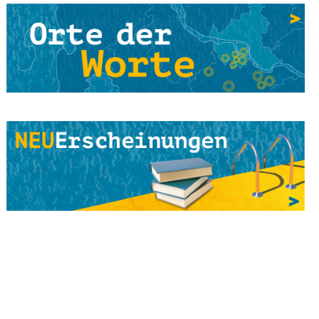
Workshop: Antje von Stemm - Mini-POP-IT-YOURSELF
Online-Lesung
4. Juni 2021
Fensterlesung : Petra Albersmann – Ein
Erzählprogramm für große und kleine Leute
Vor Ort Lesung
4. Juni 2021
Sarah Just // sasa - terra inkognita // unbekanntes
Land
Online-Lesung
4. Juni 2021
Viola Livera & Bernhard Schwark - Lichtperlen &
Sternenstaub
Vor Ort Lesung
4. Juni 2021
Songtext-Schmiede: Offenes Treffen für
Musiker*innen und Schreibende