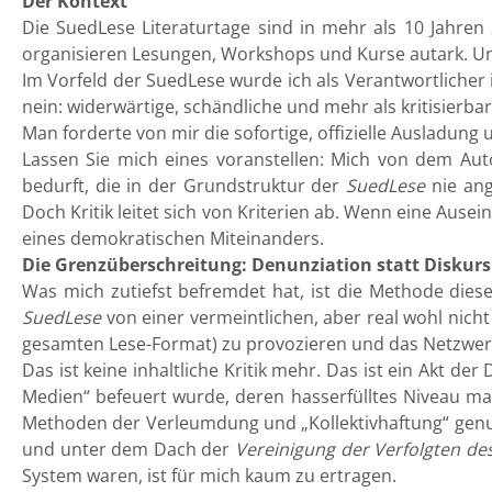
Der Kontext
Die SuedLese Literaturtage sind in mehr als 10 Jahr
organisieren Lesungen, Workshops und Kurse autark. U
Im Vorfeld der SuedLese wurde ich als Verantwortlicher
nein: widerwärtige, schändliche und mehr als kritisierba
Man forderte von mir die sofortige, offizielle Ausladung 
Lassen Sie mich eines voranstellen: Mich von dem Auto
bedurft, die in der Grundstruktur der
SuedLese
nie ang
Doch Kritik leitet sich von Kriterien ab. Wenn eine Au
eines demokratischen Miteinanders.
Die Grenzüberschreitung: Denunziation statt Diskurs
Was mich zutiefst befremdet hat, ist die Methode dies
SuedLese
von einer vermeintlichen, aber real wohl nic
gesamten Lese-Format) zu provozieren und das Netzwerk z
Das ist keine inhaltliche Kritik mehr. Das ist ein Akt d
Medien“ befeuert wurde, deren hasserfülltes Niveau man 
Methoden der Verleumdung und „Kollektivhaftung“ genutz
und unter dem Dach der
Vereinigung der Verfolgten d
System waren, ist für mich kaum zu ertragen.