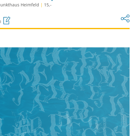
punkthaus Heimfeld
|
15,-
n