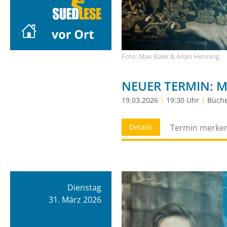
Foto: Max Baier & Arian Henning
NEUER TERMIN: Mic
19.03.2026
|
19:30 Uhr
|
Büche
Details
Termin merke
Dienstag
31. März 2026