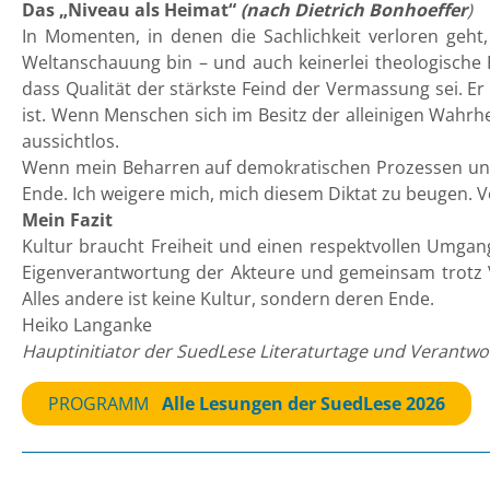
Das „Niveau als Heimat“
(nach Dietrich Bonhoeffer
)
In Momenten, in denen die Sachlichkeit verloren geht,
Weltanschauung bin – und auch keinerlei theologische 
dass Qualität der stärkste Feind der Vermassung sei. 
ist. Wenn Menschen sich im Besitz der alleinigen Wahrh
aussichtlos.
Wenn mein Beharren auf demokratischen Prozessen und de
Ende. Ich weigere mich, mich diesem Diktat zu beugen.
Mein Fazit
Kultur braucht Freiheit und einen respektvollen Umgang
Eigenverantwortung der Akteure und gemeinsam trotz Ver
Alles andere ist keine Kultur, sondern deren Ende.
Heiko Langanke
Hauptinitiator der
SuedLese Literaturtage
und Verantwor
PROGRAMM
Alle Lesungen der SuedLese 2026