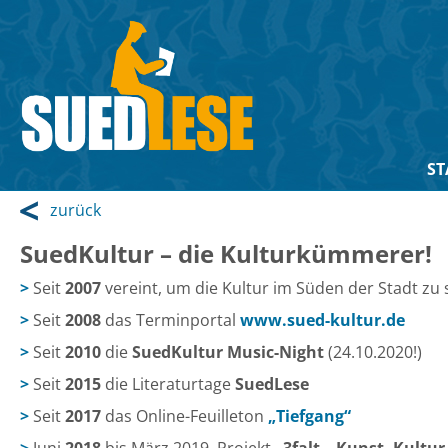
ST
zurück
SuedKultur – die Kulturkümmerer!
Seit
2007
vereint, um die Kultur im Süden der Stadt zu 
Seit
2008
das Terminportal
www.sued-kultur.de
Seit
2010
die
SuedKultur Music-Night
(24.10.2020!)
Seit
2015
die Literaturtage
SuedLese
Seit
2017
das Online-Feuilleton
„Tiefgang“